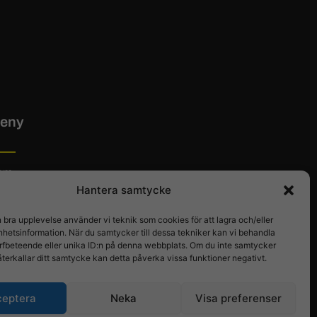
eny
em
Hantera samtycke
tta hit
ntakt
n bra upplevelse använder vi teknik som cookies för att lagra och/eller
veransvillkor
hetsinformation. När du samtycker till dessa tekniker kan vi behandla
logg
rfbeteende eller unika ID:n på denna webbplats. Om du inte samtycker
återkallar ditt samtycke kan detta påverka vissa funktioner negativt.
ceptera
Neka
Visa preferenser