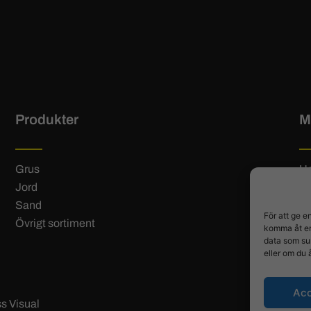
Produkter
M
Grus
H
Jord
Hi
Sand
Ko
För att ge e
Övrigt sortiment
Le
komma åt en
B
data som su
eller om du 
Ac
ss Visual