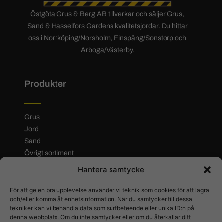
Östgöta Grus & Berg AB tillverkar och säljer Grus,
Sand & Hasselfors Gardens kvalitetsjordar. Du hittar
oss i Norrköping/Norsholm, Finspång/Sonstorp och
Arboga/Västerby.
Produkter
Grus
Jord
Sand
Övrigt sortiment
Hantera samtycke
Meny
För att ge en bra upplevelse använder vi teknik som cookies för att lagra
och/eller komma åt enhetsinformation. När du samtycker till dessa
Hem
tekniker kan vi behandla data som surfbeteende eller unika ID:n på
denna webbplats. Om du inte samtycker eller om du återkallar ditt
Hitta hit