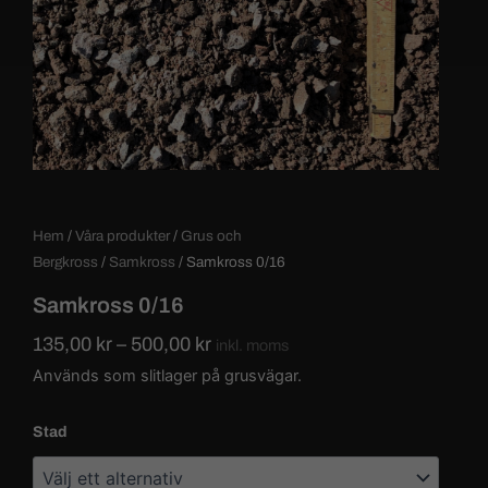
Hem
/
Våra produkter
/
Grus och
Bergkross
/
Samkross
/ Samkross 0/16
Samkross 0/16
Prisintervall:
135,00
kr
–
500,00
kr
inkl. moms
135,00 kr108,00 kr
Används som slitlager på grusvägar.
till
500,00 kr400,00 kr
Samkross
Stad
0/16
mängd