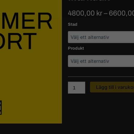
4800,00
kr
–
6600,0
Markduk
Stad
mängd
Produkt
Lägg till i varuko