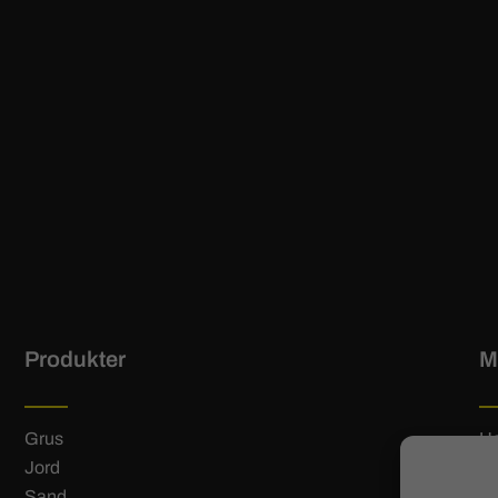
Produkter
M
Grus
H
Jord
Hi
Sand
Ko