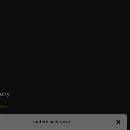
eny
em
Hantera samtycke
tta hit
ntakt