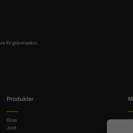
vis för grävmaskin.
Produkter
M
Grus
H
Jord
Hi