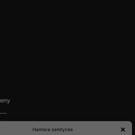
eny
em
Hantera samtycke
tta hit