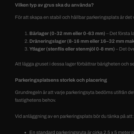
Vilken typ av grus ska du använda?
För att skapa en stabil och hållbar parkeringsplats är det 
Bärlager (0-32 mm eller 0-63 mm)
– Det första l
Dräneringslager (
8-16 mm
eller
16–32 mm ma
Ytlager (stenflis eller
stenmjöl
0-8 mm)
– Det öve
Att lägga gruset i dessa lager förbättrar bärigheten och ser 
Parkeringsplatsens storlek och placering
Grundregeln är att varje parkeringsyta bedöms utifrån det e
fastighetens behov.
Vid anläggning av en parkeringsplats bör du tänka på att:
En standard parkeringsruta är cirka 2,5 x 5 meter pe