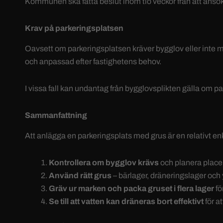
Kommunen ska fatta beslut inom tio veckor från att ansö
Krav på parkeringsplatsen
Oavsett om parkeringsplatsen kräver bygglov eller inte mås
och anpassad efter fastighetens behov.
I vissa fall kan undantag från bygglovsplikten gälla om p
Sammanfattning
Att anlägga en parkeringsplats med grus är en relativt enke
Kontrollera om bygglov krävs
och planera place
Använd rätt grus
– bärlager, dräneringslager och 
Gräv ur marken och packa gruset i flera lager
fö
Se till att vatten kan dräneras bort effektivt
för a