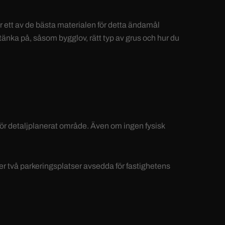
 är ett av de bästa materialen för detta ändamål
 tänka på, såsom bygglov, rätt typ av grus och hur du
för detaljplanerat område. Även om ingen fysisk
er två parkeringsplatser avsedda för fastighetens