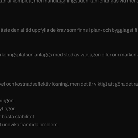
kan är komplett, men handläggningstiden kan förlängas vid mer 
te den alltid uppfylla de krav som finns i plan- och bygglagstift
arkeringsplatsen anläggs med stöd av väglagen eller om marken är
l och kostnadseffektiv lösning, men det är viktigt att göra det rät
ringen.
ytlager.
r bästa stabilitet.
tt undvika framtida problem.