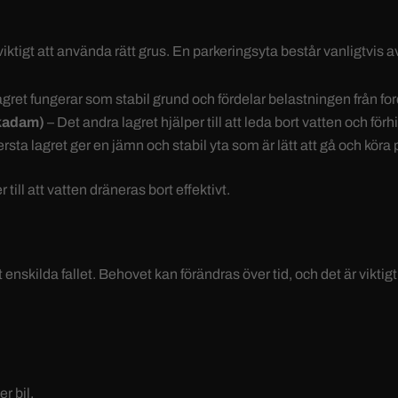
viktigt att använda rätt grus. En parkeringsyta består vanligtvis av
agret fungerar som stabil grund och fördelar belastningen från fo
kadam
)
– Det andra lagret hjälper till att leda bort vatten och förh
rsta lagret ger en jämn och stabil yta som är lätt att gå och köra 
till att vatten dräneras bort effektivt.
nskilda fallet. Behovet kan förändras över tid, och det är viktigt
r bil.