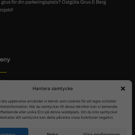
ätt grus för din parkeringsplats? Östgöta Grus & Berg
rojekt!
eny
em
Hantera samtycke
tta hit
ntakt
n bra upplevelse använder vi teknik som cookies för att lagra och/eller
veransvillkor
hetsinformation. När du samtycker till dessa tekniker kan vi behandla
logg
rfbeteende eller unika ID:n på denna webbplats. Om du inte samtycker
återkallar ditt samtycke kan detta påverka vissa funktioner negativt.
ceptera
Neka
Visa preferenser