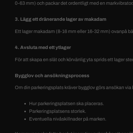
0-63 mm) och packar det ordentligt med en markvibrator
3. Lägg ett dränerande lager av makadam
Ett lager makadam (8-16 mm eller 16-32 mm) ovanpå bärlag
4. Avsluta med ett ytlager
För att skapa en slät och körvänlig yta sprids ett lager ste
Bygglov och ansökningsprocess
Om din parkeringsplats kräver bygglov görs ansökan via k
Hur parkeringsplatsen ska placeras.
Parkeringsplatsens storlek.
Eventuella nivåskillnader på marken.