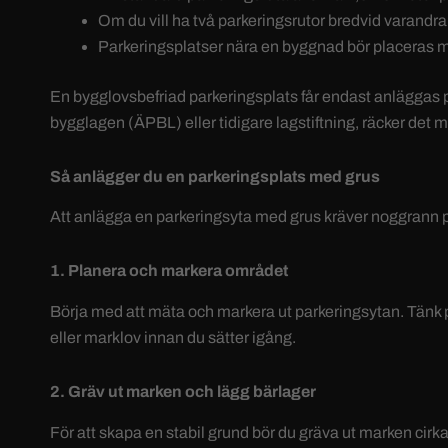
Om du vill ha två parkeringsrutor bredvid varandra
Parkeringsplatser nära en byggnad bör placeras me
En bygglovsbefriad parkeringsplats får endast anläggas p
bygglagen (ÄPBL) eller tidigare lagstiftning, räcker det
Så anlägger du en parkeringsplats med grus
Att anlägga en parkeringsyta med grus kräver noggrann plan
1. Planera och markera området
Börja med att mäta och markera ut parkeringsytan. Tänk på
eller marklov innan du sätter igång.
2. Gräv ut marken och lägg bärlager
För att skapa en stabil grund bör du gräva ut marken cir