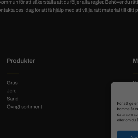
kommun för att säkerställa att du följer alla regler. Behöver du r
ta oss idag för att få hjälp med att välja rätt material till ditt p
Produkter
M
Grus
H
Jord
Hi
Sand
Ko
För att ge e
Övrigt sortiment
Le
komma åt en
B
data som su
eller om du 
Ac