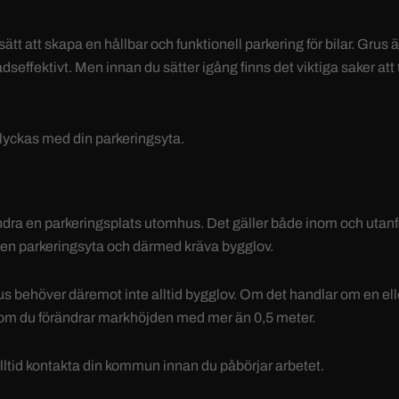
ätt att skapa en hållbar och funktionell parkering för bilar. Grus
dseffektivt. Men innan du sätter igång finns det viktiga saker att
t lyckas med din parkeringsyta.
t ändra en parkeringsplats utomhus. Det gäller både inom och utan
en parkeringsyta och därmed kräva bygglov.
s behöver däremot inte alltid bygglov. Om det handlar om en ell
v om du förändrar markhöjden med mer än 0,5 meter.
 alltid kontakta din kommun innan du påbörjar arbetet.