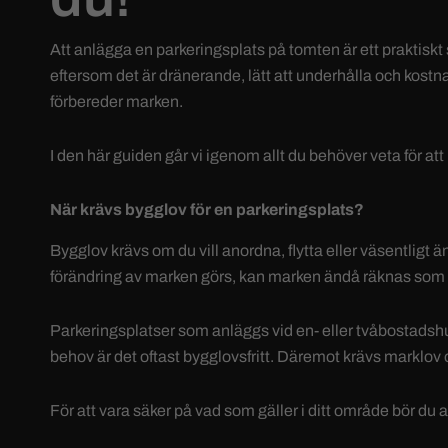
Att anlägga en parkeringsplats på tomten är ett praktiskt s
eftersom det är dränerande, lätt att underhålla och kostna
förbereder marken.
I den här guiden går vi igenom allt du behöver veta för at
När krävs bygglov för en parkeringsplats?
Bygglov krävs om du vill anordna, flytta eller väsentlig
förändring av marken görs, kan marken ändå räknas som 
Parkeringsplatser som anläggs vid en- eller tvåbostadshu
behov är det oftast bygglovsfritt. Däremot krävs marklo
För att vara säker på vad som gäller i ditt område bör du