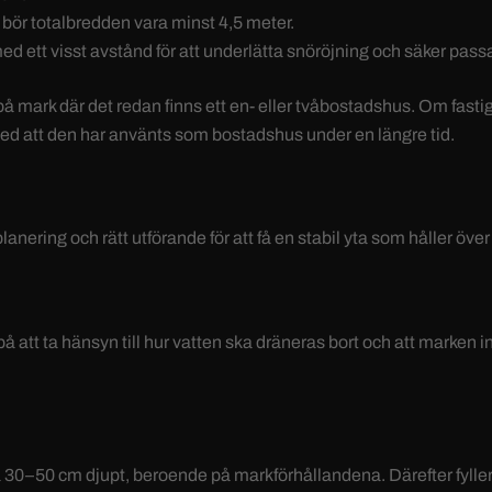
 bör totalbredden vara minst 4,5 meter.
d ett visst avstånd för att underlätta snöröjning och säker pass
å mark där det redan finns ett en- eller tvåbostadshus. Om fasti
 med att den har använts som bostadshus under en längre tid.
ering och rätt utförande för att få en stabil yta som håller över 
 att ta hänsyn till hur vatten ska dräneras bort och att marken i
ka 30–50 cm djupt, beroende på markförhållandena. Därefter fylle