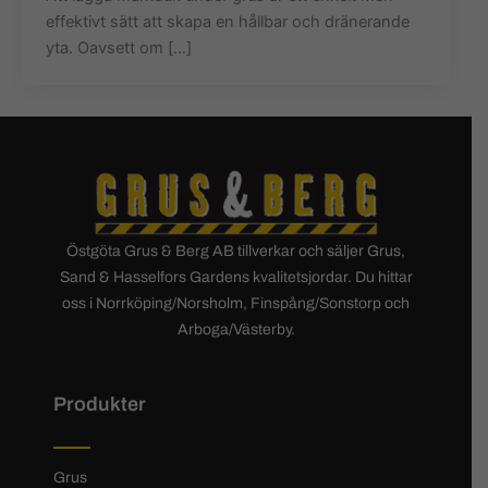
effektivt sätt att skapa en hållbar och dränerande
yta. Oavsett om […]
Östgöta Grus & Berg AB tillverkar och säljer Grus,
Sand & Hasselfors Gardens kvalitetsjordar. Du hittar
oss i Norrköping/Norsholm, Finspång/Sonstorp och
Arboga/Västerby.
Produkter
Grus