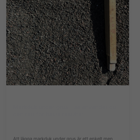
Övrigt
Markduk under grus – så använder du
den rätt för bästa resultat
Mats Stenhammar
/
april 18, 2025
Att lägga markduk under grus är ett enkelt men